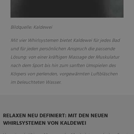
Bildquelle: Kaldewei
Mit vier Whirlsystemen bietet Kaldewei für jedes Bad
und für jeden persönlichen Anspruch die passende
Lösung: von einer kräftigen Massage der Muskulatur
nach dem Sport bis hin zum sanften Umspielen des
Körpers von perlenden, vorgewärmten Luftbläschen
im beleuchteten Wasser.
RELAXEN NEU DEFINIERT: MIT DEN NEUEN
WHIRLSYSTEMEN VON KALDEWEI