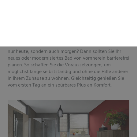
Barrierefreies Bad von Förtsch
Haustechnik GmbH & Co. KG
Ihre Anforderungen stehen im Mittelpunkt
Sie möchten sich in Ihrem Bad rundum wohlfühlen? Nicht
nur heute, sondern auch morgen? Dann sollten Sie Ihr
neues oder modernisiertes Bad von vornherein barrierefrei
planen. So schaffen Sie die Voraussetzungen, um
möglichst lange selbstständig und ohne die Hilfe anderer
in Ihrem Zuhause zu wohnen. Gleichzeitig genießen Sie
vom ersten Tag an ein spürbares Plus an Komfort.