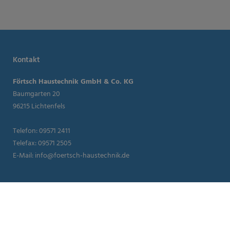
Kontakt
Förtsch Haustechnik GmbH & Co. KG
Baumgarten 20
96215 Lichtenfels
Telefon: 09571 2411
Telefax: 09571 2505
E-Mail:
info@foertsch-haustechnik.de
Öffnungszeiten
Montag – Freitag: